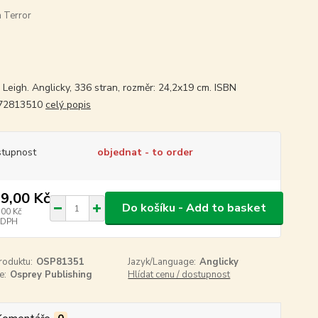
n Terror
 Leigh. Anglicky, 336 stran, rozměr: 24,2x19 cm. ISBN
72813510
celý popis
tupnost
objednat - to order
9,00 Kč
Do košíku - Add to basket
,00 Kč
 DPH
roduktu:
OSP81351
Jazyk/Language:
Anglicky
e:
Osprey Publishing
Hlídat cenu / dostupnost