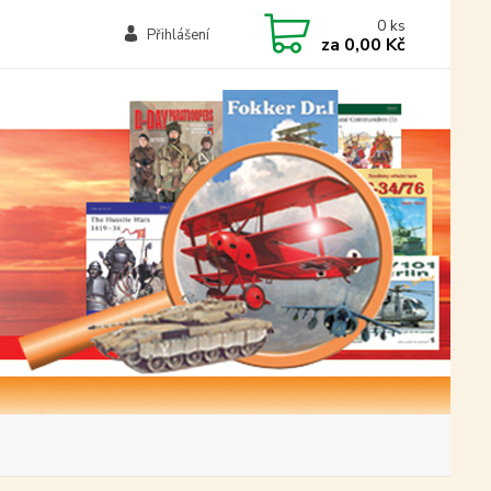
0
ks
Přihlášení
za
0,00 Kč