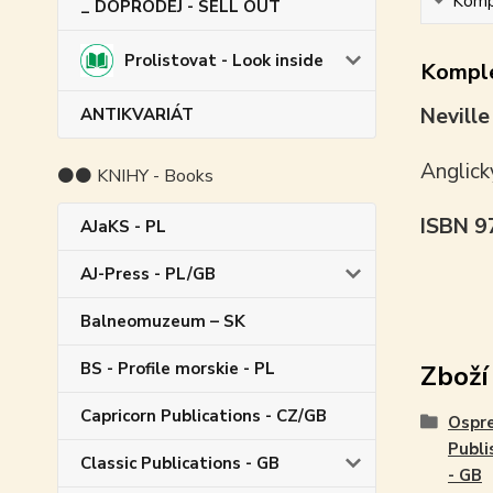
Kompl
_ DOPRODEJ - SELL OUT
Prolistovat - Look inside
Komple
Neville
ANTIKVARIÁT
Anglick
⚫⚫ KNIHY - Books
ISBN 
AJaKS - PL
AJ-Press - PL/GB
Balneomuzeum – SK
BS - Profile morskie - PL
Zboží
Capricorn Publications - CZ/GB
Ospr
Publi
Classic Publications - GB
- GB