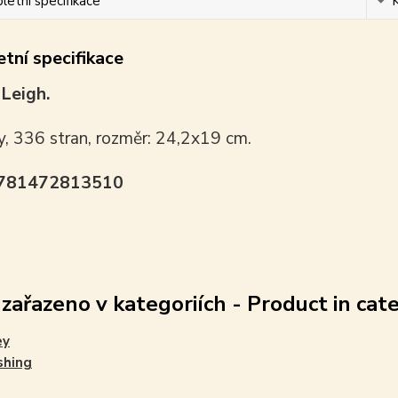
etní specifikace
tní specifikace
 Leigh.
y, 336 stran, rozměr: 24,2x19 cm.
9781472813510
 zařazeno v kategoriích - Product in cat
ey
shing