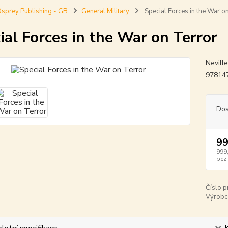
sprey Publishing - GB
General Military
Special Forces in the War o
ial Forces in the War on Terror
Neville
97814
Dos
99
999
bez
Číslo p
Výrobc