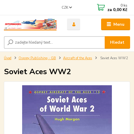
0
ks
CZK
za
0,00 Kč
Menu
Hledat
Úvod
Osprey Publishing - GB
Aircraft of the Aces
Soviet Aces WW2
Soviet Aces WW2