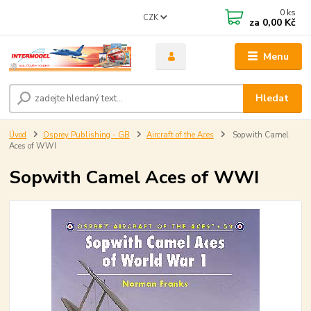
0
ks
CZK
za
0,00 Kč
Menu
Hledat
Úvod
Osprey Publishing - GB
Aircraft of the Aces
Sopwith Camel
Aces of WWI
Sopwith Camel Aces of WWI