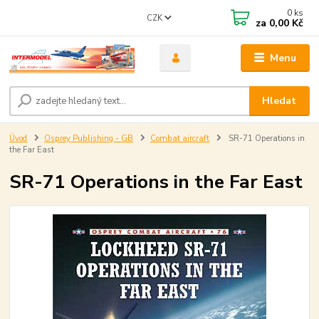
0
ks
CZK
za
0,00 Kč
Menu
Hledat
Úvod
Osprey Publishing - GB
Combat aircraft
SR-71 Operations in
the Far East
SR-71 Operations in the Far East