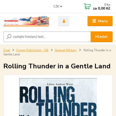
0
ks
CZK
za
0,00 Kč
Menu
Hledat
Úvod
Osprey Publishing - GB
General Military
Rolling Thunder in a
Gentle Land
Rolling Thunder in a Gentle Land