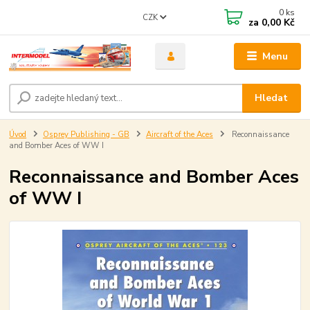
0
ks
CZK
za
0,00 Kč
Menu
Hledat
Úvod
Osprey Publishing - GB
Aircraft of the Aces
Reconnaissance
and Bomber Aces of WW I
Reconnaissance and Bomber Aces
of WW I