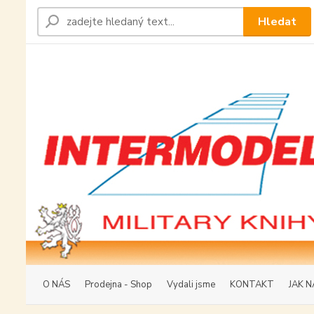
Hledat
O NÁS
Prodejna - Shop
Vydali jsme
KONTAKT
JAK N