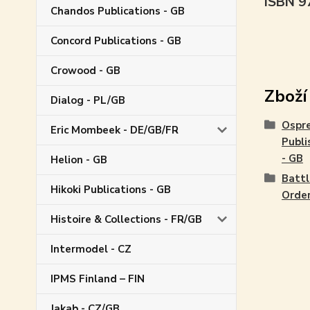
ISBN 
Chandos Publications - GB
Concord Publications - GB
Crowood - GB
Zboží
Dialog - PL/GB
Ospr
Eric Mombeek - DE/GB/FR
Publi
- GB
Helion - GB
Battl
Hikoki Publications - GB
Orde
Histoire & Collections - FR/GB
Intermodel - CZ
IPMS Finland – FIN
Jakab - CZ/GB