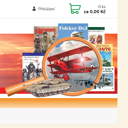
0
ks
Přihlášení
za
0,00 Kč