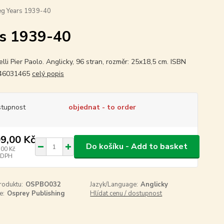
ieg Years 1939-40
rs 1939-40
elli Pier Paolo. Anglicky, 96 stran, rozměr: 25x18,5 cm. ISBN
46031465
celý popis
tupnost
objednat - to order
9,00 Kč
Do košíku - Add to basket
,00 Kč
 DPH
roduktu:
OSPBO032
Jazyk/Language:
Anglicky
e:
Osprey Publishing
Hlídat cenu / dostupnost