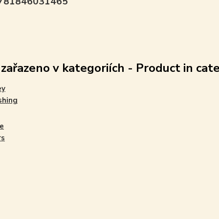
9781846031465
 zařazeno v kategoriích - Product in cat
ey
shing
e
rs