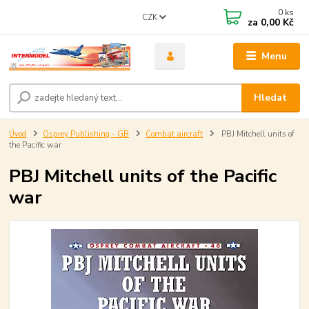
0
ks
CZK
za
0,00 Kč
Menu
Hledat
Úvod
Osprey Publishing - GB
Combat aircraft
PBJ Mitchell units of
the Pacific war
PBJ Mitchell units of the Pacific
war