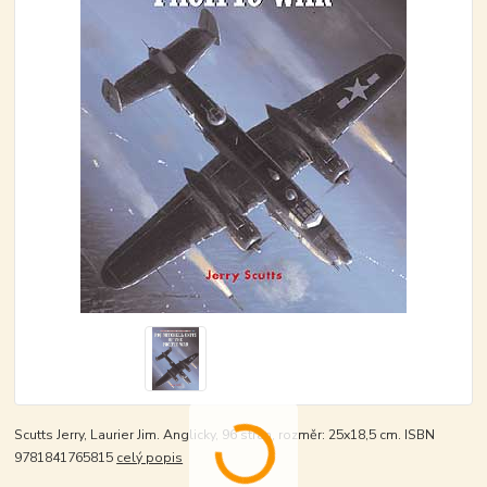
Scutts Jerry, Laurier Jim. Anglicky, 96 stran, rozměr: 25x18,5 cm. ISBN
9781841765815
celý popis