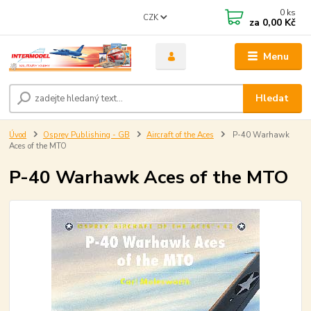
0
ks
CZK
za
0,00 Kč
Menu
Hledat
Úvod
Osprey Publishing - GB
Aircraft of the Aces
P-40 Warhawk
Aces of the MTO
P-40 Warhawk Aces of the MTO