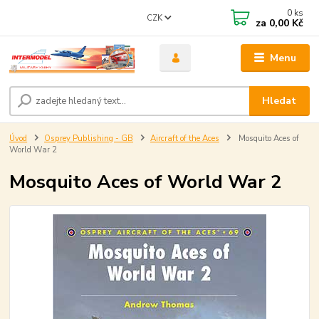
0
ks
CZK
za
0,00 Kč
Menu
Hledat
Úvod
Osprey Publishing - GB
Aircraft of the Aces
Mosquito Aces of
World War 2
Mosquito Aces of World War 2