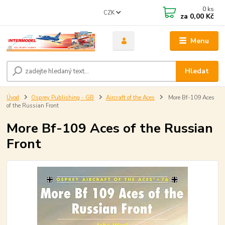
0
ks
CZK
za
0,00 Kč
Menu
Hledat
Úvod
Osprey Publishing - GB
Aircraft of the Aces
More Bf-109 Aces
of the Russian Front
More Bf-109 Aces of the Russian
Front