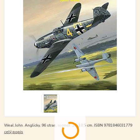
Weal John. Anglicky, 96 stran, rozměr: 25x18,5 cm. ISBN 9781846031779
celý popis