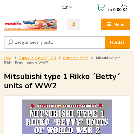
0
ks
CZK
za
0,00 Kč
Menu
Hledat
Úvod
Osprey Publishing - GB
Combat aircraft
Mitsubishi type 1
Rikko ´Betty´ units of WW2
Mitsubishi type 1 Rikko ´Betty´
units of WW2