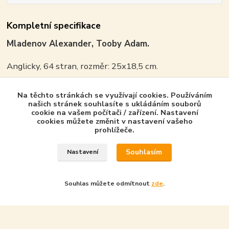
Kompletní specifikace
Mladenov Alexander, Tooby Adam.
Anglicky, 64 stran, rozměr: 25x18,5 cm.
ISBN 9781782003748
Na těchto stránkách se využívají cookies. Používáním
našich stránek souhlasíte s ukládáním souborů
cookie na vašem počítači / zařízení. Nastavení
cookies můžete změnit v nastavení vašeho
prohlížeče.
Zboží zařazeno v kategoriích - Product in
category
Souhlasím
Nastavení
Osprey Publishing - GB
Air Vanguard
Souhlas můžete odmítnout
zde
.