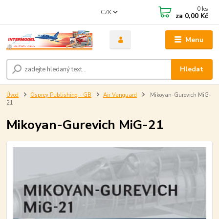
0
ks
CZK
za
0,00 Kč
Menu
Hledat
Úvod
Osprey Publishing - GB
Air Vanguard
Mikoyan-Gurevich MiG-
21
Mikoyan-Gurevich MiG-21