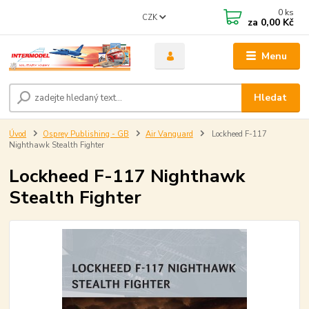
0
ks
CZK
za
0,00 Kč
Menu
Hledat
Úvod
Osprey Publishing - GB
Air Vanguard
Lockheed F-117
Nighthawk Stealth Fighter
Lockheed F-117 Nighthawk
Stealth Fighter