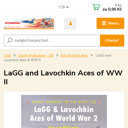
0
ks
CZK
za
0,00 Kč
Menu
Hledat
Úvod
Osprey Publishing - GB
Aircraft of the Aces
LaGG and
Lavochkin Aces of WW II
LaGG and Lavochkin Aces of WW
II