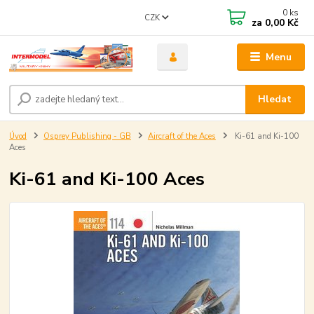
0
ks
CZK
za
0,00 Kč
Menu
Hledat
Úvod
Osprey Publishing - GB
Aircraft of the Aces
Ki-61 and Ki-100
Aces
Ki-61 and Ki-100 Aces