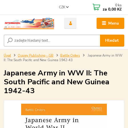
0
ks
CZK
za
0,00 Kč
Menu
Hledat
Úvod
Osprey Publishing - GB
Battle Orders
Japanese Army in WW
II: The South Pacific and New Guinea 1942-43
Japanese Army in WW II: The
South Pacific and New Guinea
1942-43