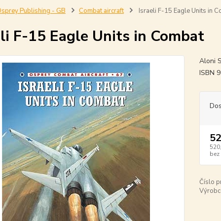
sprey Publishing - GB
Combat aircraft
Israeli F-15 Eagle Units in 
eli F-15 Eagle Units in Combat
Aloni 
ISBN 
Dos
52
520
bez
Číslo p
Výrobc