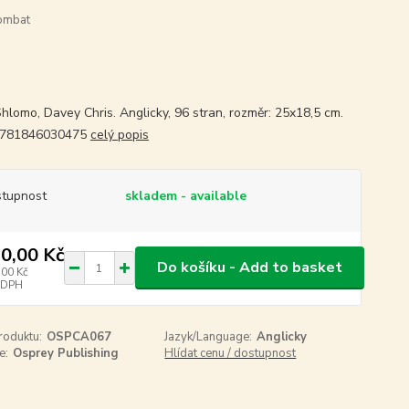
Combat
Shlomo, Davey Chris. Anglicky, 96 stran, rozměr: 25x18,5 cm.
9781846030475
celý popis
tupnost
skladem - available
0,00 Kč
Do košíku - Add to basket
,00 Kč
 DPH
roduktu:
OSPCA067
Jazyk/Language:
Anglicky
e:
Osprey Publishing
Hlídat cenu / dostupnost