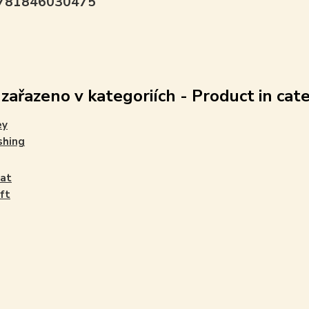
9781846030475
 zařazeno v kategoriích - Product in cat
ey
shing
at
aft