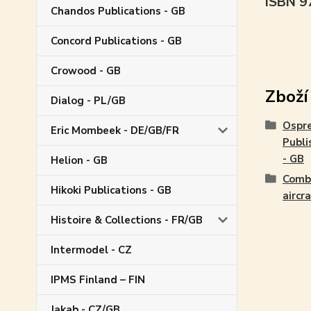
ISBN 
Chandos Publications - GB
Concord Publications - GB
Crowood - GB
Zboží
Dialog - PL/GB
Ospr
Eric Mombeek - DE/GB/FR
Publi
- GB
Helion - GB
Comb
Hikoki Publications - GB
aircr
Histoire & Collections - FR/GB
Intermodel - CZ
IPMS Finland – FIN
Jakab - CZ/GB