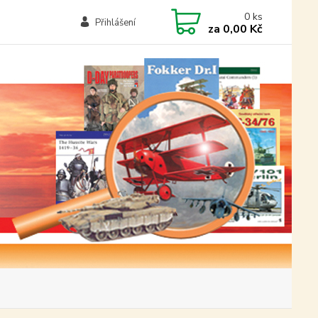
0
ks
Přihlášení
za
0,00 Kč