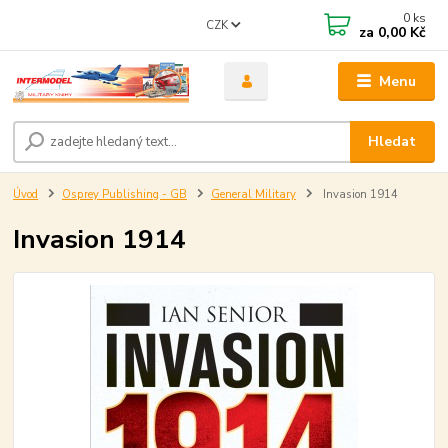
0
ks
CZK
za
0,00 Kč
Menu
Hledat
Úvod
Osprey Publishing - GB
General Military
Invasion 1914
Invasion 1914