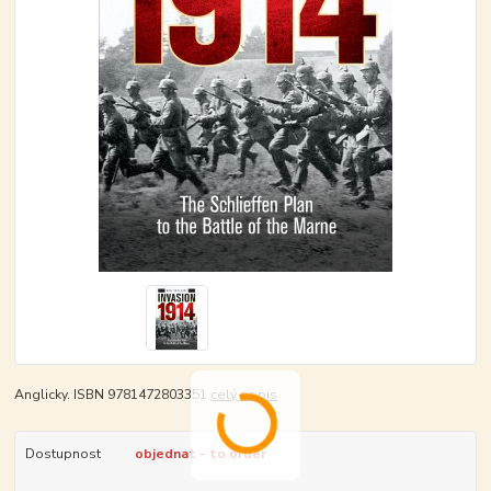
Anglicky. ISBN 9781472803351
celý popis
Dostupnost
objednat - to order