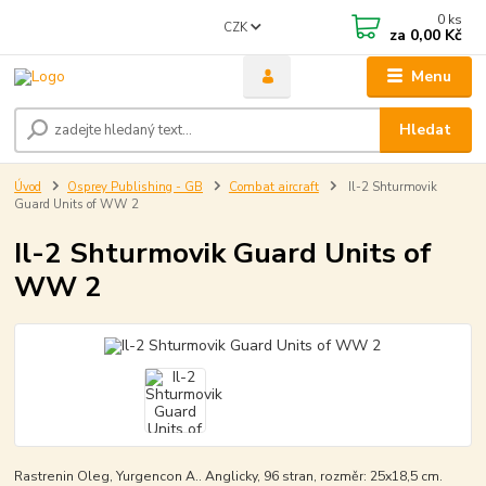
0
ks
CZK
za
0,00 Kč
Menu
Hledat
Úvod
Osprey Publishing - GB
Combat aircraft
Il-2 Shturmovik
Guard Units of WW 2
Il-2 Shturmovik Guard Units of
WW 2
Rastrenin Oleg, Yurgencon A.. Anglicky, 96 stran, rozměr: 25x18,5 cm.