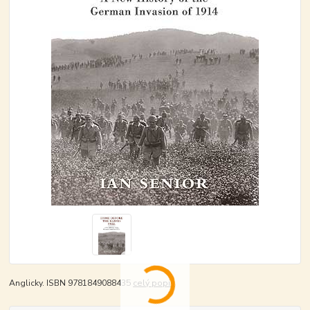
Anglicky. ISBN 9781849088435
celý popis