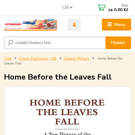
0
ks
CZK
za
0,00 Kč
Menu
Hledat
Úvod
Osprey Publishing - GB
General Military
Home Before the
Leaves Fall
Home Before the Leaves Fall