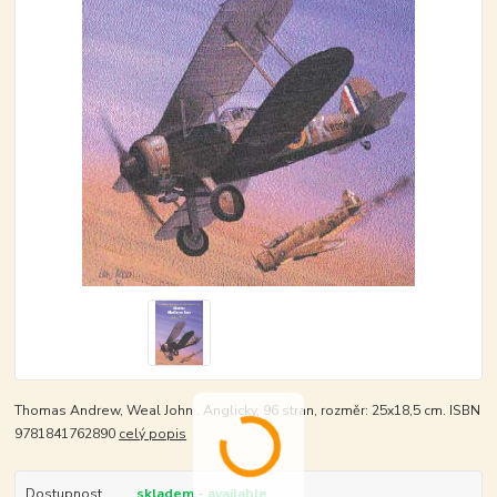
Thomas Andrew, Weal John . Anglicky, 96 stran, rozměr: 25x18,5 cm. ISBN
9781841762890
celý popis
Dostupnost
skladem - available