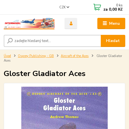
0
ks
CZK
za
0,00 Kč
Menu
Hledat
Úvod
Osprey Publishing - GB
Aircraft of the Aces
Gloster Gladiator
Aces
Gloster Gladiator Aces