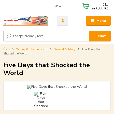
0
ks
CZK
za
0,00 Kč
Menu
Hledat
Úvod
Osprey Publishing - GB
General Military
Five Days that
Shocked the World
Five Days that Shocked the
World