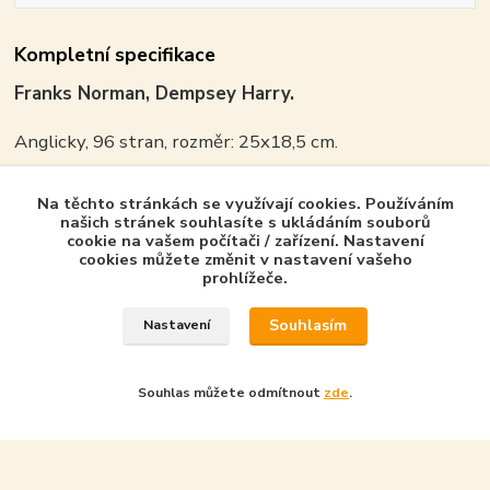
Kompletní specifikace
Franks Norman, Dempsey Harry.
Anglicky, 96 stran, rozměr: 25x18,5 cm.
ISBN 9781841763170
Na těchto stránkách se využívají cookies. Používáním
našich stránek souhlasíte s ukládáním souborů
cookie na vašem počítači / zařízení. Nastavení
cookies můžete změnit v nastavení vašeho
prohlížeče.
Zboží zařazeno v kategoriích - Product in
category
Souhlasím
Nastavení
Osprey Publishing - GB
Aircraft of the Aces
Souhlas můžete odmítnout
zde
.