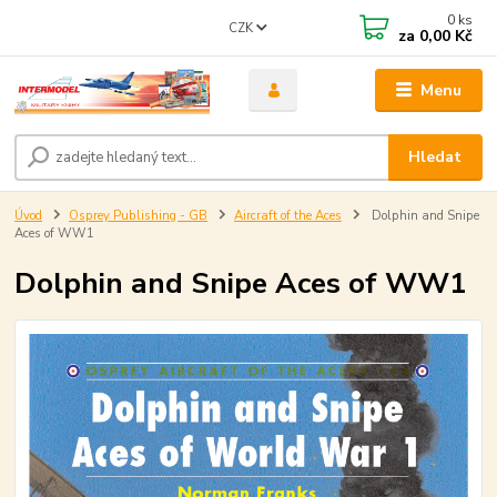
0
ks
CZK
za
0,00 Kč
Menu
Hledat
Úvod
Osprey Publishing - GB
Aircraft of the Aces
Dolphin and Snipe
Aces of WW1
Dolphin and Snipe Aces of WW1