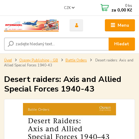
0
ks
CZK
za
0,00 Kč
Menu
Hledat
Úvod
Osprey Publishing - GB
Battle Orders
Desert raiders: Axis and
Allied Special Forces 1940-43
Desert raiders: Axis and Allied
Special Forces 1940-43