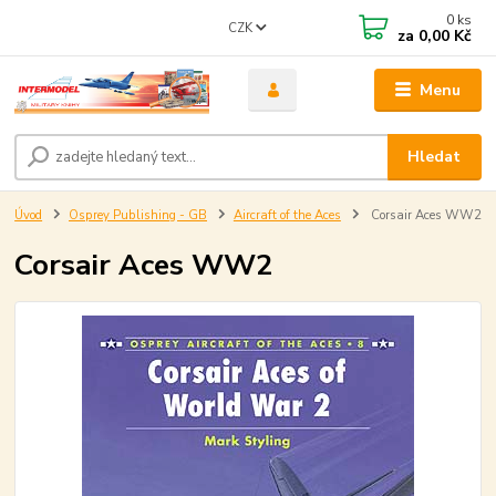
0
ks
CZK
za
0,00 Kč
Menu
Hledat
Úvod
Osprey Publishing - GB
Aircraft of the Aces
Corsair Aces WW2
Corsair Aces WW2