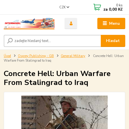
0
ks
CZK
za
0,00 Kč
Menu
Hledat
Úvod
Osprey Publishing - GB
General Military
Concrete Hell: Urban
Warfare From Stalingrad to Iraq
Concrete Hell: Urban Warfare
From Stalingrad to Iraq