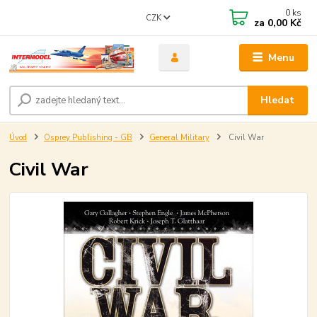
0
ks
CZK
za
0,00 Kč
Menu
Hledat
Úvod
Osprey Publishing - GB
General Military
Civil War
Civil War