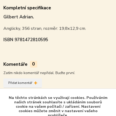
Kompletní specifikace
Gilbert Adrian.
Anglicky, 356 stran, rozměr: 19,8x12,9 cm.
ISBN 9781472810595
Komentáře
0
Zatím nikdo komentář nepřidal. Buďte první.
Přidat komentář
Zboží zařazeno v kategoriích - Product in
Na těchto stránkách se využívají cookies. Používáním
category
našich stránek souhlasíte s ukládáním souborů
cookie na vašem počítači / zařízení. Nastavení
cookies můžete změnit v nastavení vašeho
Osprey Publishing - GB
prohlížeče.