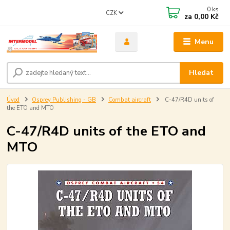
0
ks
CZK
za
0,00 Kč
Menu
Hledat
Úvod
Osprey Publishing - GB
Combat aircraft
C-47/R4D units of
the ETO and MTO
C-47/R4D units of the ETO and
MTO