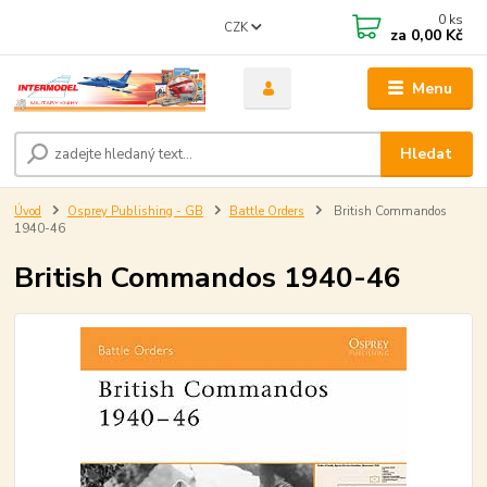
0
ks
CZK
za
0,00 Kč
Menu
Hledat
Úvod
Osprey Publishing - GB
Battle Orders
British Commandos
1940-46
British Commandos 1940-46