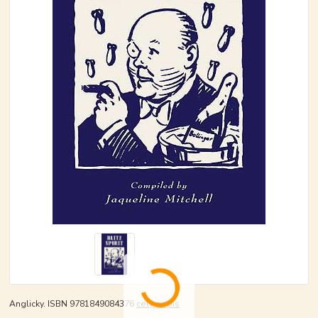
Anglicky. ISBN 9781849084376
celý popis