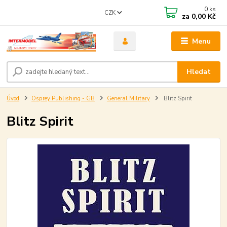
0
ks
CZK
za
0,00 Kč
Menu
Hledat
Úvod
Osprey Publishing - GB
General Military
Blitz Spirit
Blitz Spirit