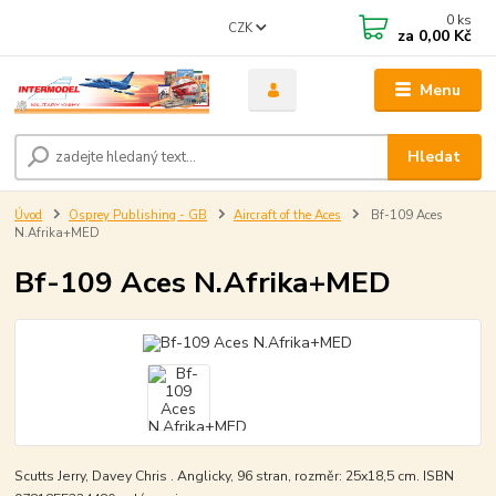
0
ks
CZK
za
0,00 Kč
Menu
Hledat
Úvod
Osprey Publishing - GB
Aircraft of the Aces
Bf-109 Aces
N.Afrika+MED
Bf-109 Aces N.Afrika+MED
Scutts Jerry, Davey Chris . Anglicky, 96 stran, rozměr: 25x18,5 cm. ISBN