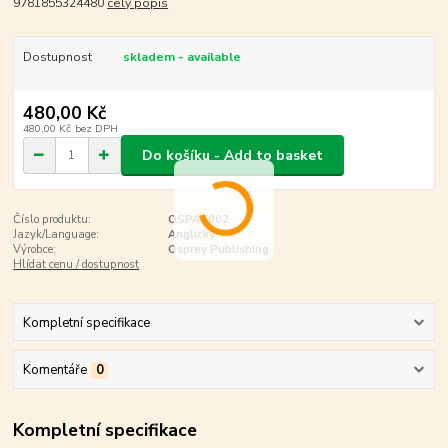
9781855324480
celý popis
Dostupnost
skladem - available
480,00 Kč
480,00 Kč
bez DPH
Do košíku - Add to basket
Číslo produktu:
OSPAA002
Jazyk/Language:
Anglicky
Výrobce:
Osprey Publishing
Hlídat cenu / dostupnost
Kompletní specifikace
Komentáře
0
Kompletní specifikace