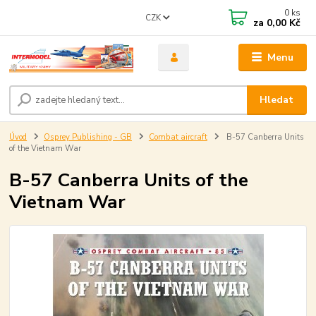
0
ks
CZK
za
0,00 Kč
Menu
Hledat
Úvod
Osprey Publishing - GB
Combat aircraft
B-57 Canberra Units
of the Vietnam War
B-57 Canberra Units of the
Vietnam War