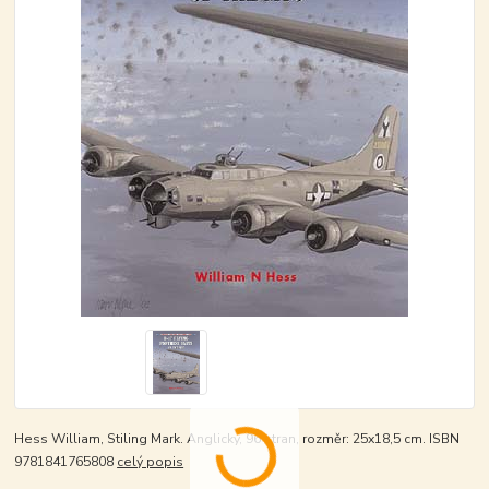
Hess William, Stiling Mark. Anglicky, 96 stran, rozměr: 25x18,5 cm. ISBN
9781841765808
celý popis