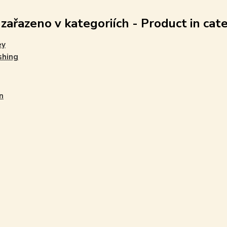
 zařazeno v kategoriích - Product in cat
ey
shing
n