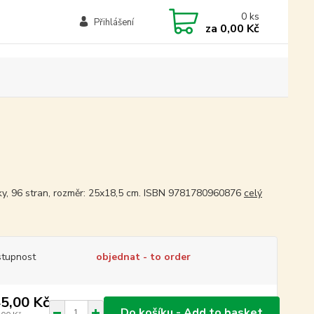
0
ks
Přihlášení
za
0,00 Kč
ky, 96 stran, rozměr: 25x18,5 cm. ISBN 9781780960876
celý
tupnost
objednat - to order
5,00 Kč
Do košíku - Add to basket