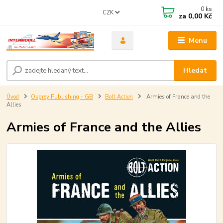
0
ks
CZK
za
0,00 Kč
Menu
Hledat
Úvod
Osprey Publishing - GB
Bolt Action
Armies of France and the
Allies
Armies of France and the Allies