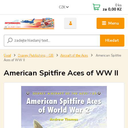
0
ks
CZK
za
0,00 Kč
Menu
Hledat
Úvod
Osprey Publishing - GB
Aircraft of the Aces
American Spitfire
Aces of WW II
American Spitfire Aces of WW II