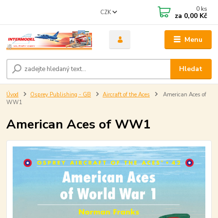
0
ks
CZK
za
0,00 Kč
Menu
Hledat
Úvod
Osprey Publishing - GB
Aircraft of the Aces
American Aces of
WW1
American Aces of WW1