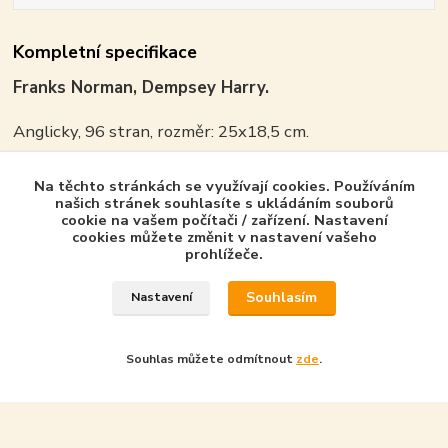
Kompletní specifikace
Franks Norman, Dempsey Harry.
Anglicky, 96 stran, rozměr: 25x18,5 cm.
ISBN 9781841763750
Na těchto stránkách se využívají cookies. Používáním
našich stránek souhlasíte s ukládáním souborů
cookie na vašem počítači / zařízení. Nastavení
cookies můžete změnit v nastavení vašeho
prohlížeče.
Zboží zařazeno v kategoriích - Product in
category
Souhlasím
Nastavení
Osprey Publishing - GB
Aircraft of the Aces
Souhlas můžete odmítnout
zde
.