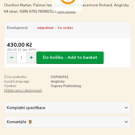
Chorlton Martyn, Palmer Ian, Tooby Adam, Chasemore Richard. Anglicky,
64 stran. ISBN 9781780961514
celý popis
Dostupnost
objednat - to order
430,00 Kč
430,00 Kč
bez DPH
Do košíku - Add to basket
Číslo produktu:
OSPAV001
Jazyk/Language:
Anglicky
Výrobce:
Osprey Publishing
Hlídat cenu / dostupnost
Kompletní specifikace
Komentáře
0