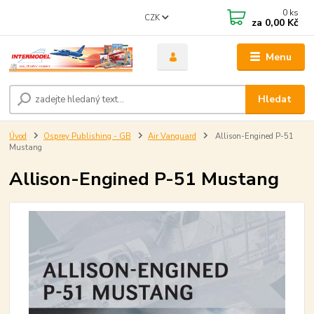
0
ks
CZK
za
0,00 Kč
Menu
Hledat
Úvod
Osprey Publishing - GB
Air Vanguard
Allison-Engined P-51
Mustang
Allison-Engined P-51 Mustang