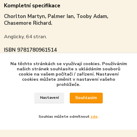
Kompletní specifikace
Chorlton Martyn, Palmer Ian, Tooby Adam,
Chasemore Richard.
Anglicky, 64 stran.
ISBN 9781780961514
Na těchto stránkách se využívají cookies. Používáním
našich stránek souhlasíte s ukládáním souborů
cookie na vašem počítači / zařízení. Nastavení
Zboží zařazeno v kategoriích - Product in
cookies můžete změnit v nastavení vašeho
category
prohlížeče.
Osprey Publishing - GB
Souhlasím
Nastavení
Air Vanguard
Souhlas můžete odmítnout
zde
.
Vytvořeno na
Eshop-rychle.cz