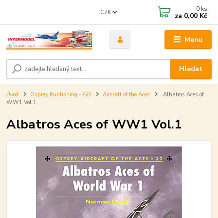
0
ks
CZK
za
0,00 Kč
Menu
Hledat
Úvod
Osprey Publishing - GB
Aircraft of the Aces
Albatros Aces of
WW1 Vol.1
Albatros Aces of WW1 Vol.1