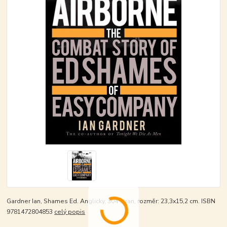
Gardner Ian, Shames Ed. Anglicky, 304 stran, rozměr: 23,3x15,2 cm. ISBN
9781472804853
celý popis