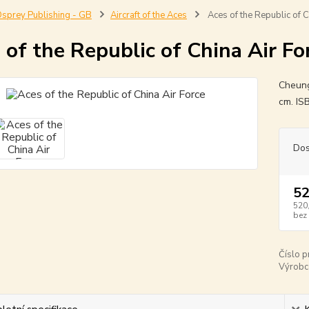
sprey Publishing - GB
Aircraft of the Aces
Aces of the Republic of C
 of the Republic of China Air Fo
Cheung
cm. I
Dos
52
520
bez
Číslo p
Výrobc