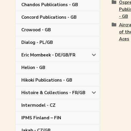
Ospr
Chandos Publications - GB
Publi
- GB
Concord Publications - GB
Aircr
Crowood - GB
of th
Aces
Dialog - PL/GB
Eric Mombeek - DE/GB/FR
Helion - GB
Hikoki Publications - GB
Histoire & Collections - FR/GB
Intermodel - CZ
IPMS Finland – FIN
Jakab - CZ/GB