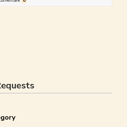
Komentáře
0
Requests
egory