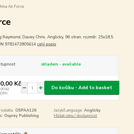
hina Air Force
rce
 Raymond, Davey Chris. Anglicky, 96 stran, rozměr: 25x18,5
SBN 9781472805614
celý popis
tupnost
skladem - available
0,00 Kč
Do košíku - Add to basket
,00 Kč
 DPH
roduktu:
OSPAA126
Jazyk/Language:
Anglicky
e:
Osprey Publishing
Hlídat cenu / dostupnost