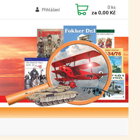
0
ks
Přihlášení
za
0,00 Kč