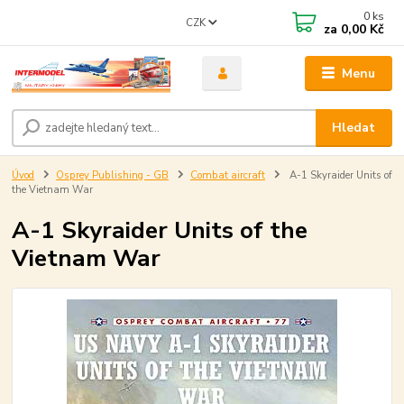
0
ks
CZK
za
0,00 Kč
Menu
Hledat
Úvod
Osprey Publishing - GB
Combat aircraft
A-1 Skyraider Units of
the Vietnam War
A-1 Skyraider Units of the
Vietnam War