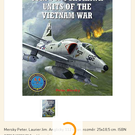
Mersky Peter, Laurier Jim. Anglicky, 112 stran, rozměr: 25x18,5 cm. ISBN