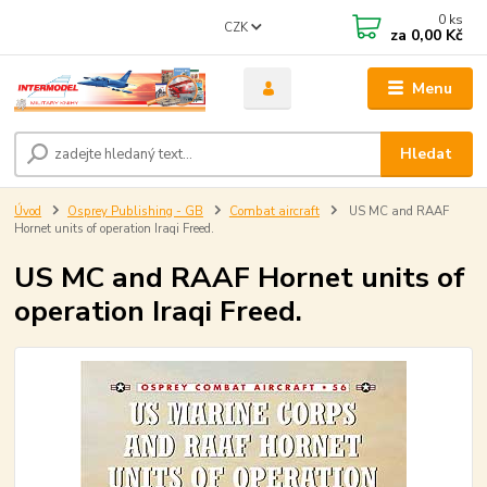
0
ks
CZK
za
0,00 Kč
Menu
Hledat
Úvod
Osprey Publishing - GB
Combat aircraft
US MC and RAAF
Hornet units of operation Iraqi Freed.
US MC and RAAF Hornet units of
operation Iraqi Freed.