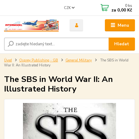
0
ks
CZK
za
0,00 Kč
Menu
Hledat
Úvod
Osprey Publishing - GB
General Military
The SBS in World
War II: An Illustrated History
The SBS in World War II: An
Illustrated History