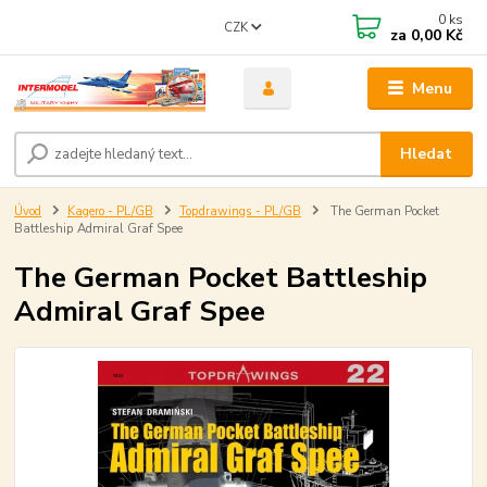
0
ks
CZK
za
0,00 Kč
Menu
Hledat
Úvod
Kagero - PL/GB
Topdrawings - PL/GB
The German Pocket
Battleship Admiral Graf Spee
The German Pocket Battleship
Admiral Graf Spee