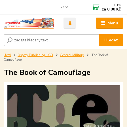
0
ks
CZK
za
0,00 Kč
Menu
Hledat
Úvod
Osprey Publishing - GB
General Military
The Book of
Camouflage
The Book of Camouflage