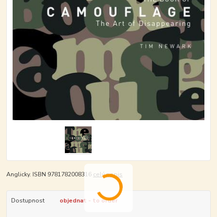
Anglicky. ISBN 9781782008316
celý popis
Dostupnost
objednat - to order