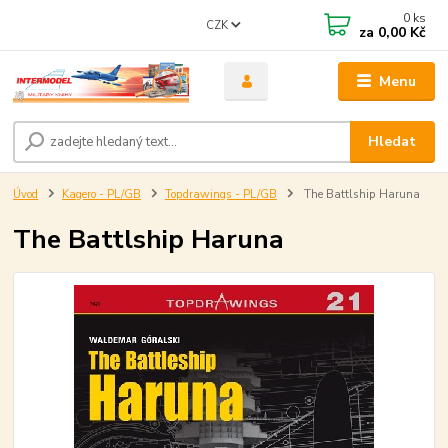
0
ks
CZK
za
0,00 Kč
Menu
Hledat
Úvod
Kagero - PL/GB
Topdrawings - PL/GB
The Battlship Haruna
The Battlship Haruna